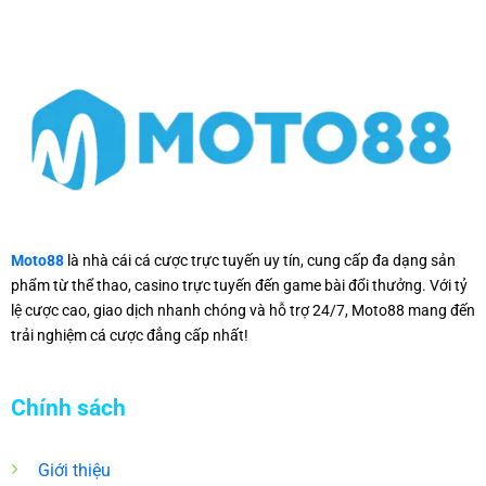
Đôi nét về nền văn minh cá cược MOTO88
Các dịch vụ nổi bật của MOTO88
Mỗi một sân chơi giải trí trực tuyến trên thị trường hiện nay
đều có những dịch vụ độc đáo khác nhau. Nhà phát hành
game
MOTO88
cũng không ngoại lệ, là một trong những
thương hiệu đình đám có quy mô phục vụ lên tới 20 triệu
người chơi cùng một thời điểm. Các dịch vụ được sảnh
Moto88
là nhà cái cá cược trực tuyến uy tín, cung cấp đa dạng sản
game đầu tư vô cùng chỉn chu và tỉ mỉ. Một vài dịch vụ nổi
phẩm từ thể thao, casino trực tuyến đến game bài đổi thưởng. Với tỷ
bật của nhà cái có thể kể đến bao gồm.
lệ cược cao, giao dịch nhanh chóng và hỗ trợ 24/7, Moto88 mang đến
trải nghiệm cá cược đẳng cấp nhất!
Dịch vụ giải trí cá cược
Là một trong những điểm mạnh nhất mà thương hiệu xây
Chính sách
dựng thành công kể từ lúc mở cửa chào đón người chơi.
Sảnh game hiện đang cung cấp tới cho khách hàng rất
Giới thiệu
nhiều các sản phẩm giải trí trực tuyến khác nhau. Mỗi một