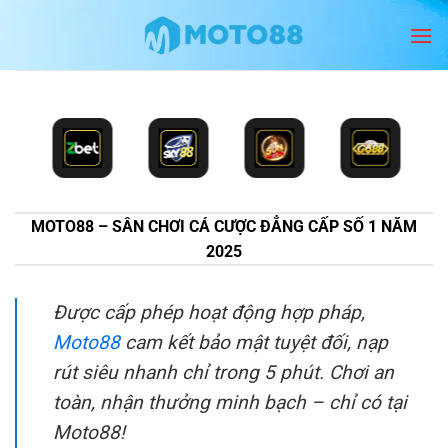
MOTO88 – SÂN CHƠI CÁ CƯỢC ĐẲNG CẤP SỐ 1 NĂM
2025
Được cấp phép hoạt động hợp pháp,
Moto88
cam kết bảo mật tuyệt đối, nạp
rút siêu nhanh chỉ trong 5 phút. Chơi an
toàn, nhận thưởng minh bạch – chỉ có tại
Moto88!