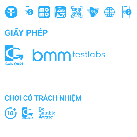
hành ra mắt thương hiệu cá cược. Cung cấp tới cho người
chơi đa dạng các sản phẩm giải trí.
Giờ đây chỉ với 1 chiếc điện thoại kết nối ổn định với mạng
internet là khách hàng đã có thể đăng ký trở thành hội viên
và tham gia chinh phục các siêu phẩm. Là sân chơi mới
trong ngành cá cược nhưng sảnh game đã để lại rất nhiều
ấn tượng sâu sắc cho khách hàng. Thu hút hơn 5 triệu
người chơi tới tham gia chinh phục giải trí sau các giờ làm
việc căng thẳng.