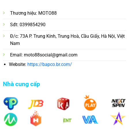
Thương hiệu: MOTO88
Sđt: 0399854290
Ưu đãi dịch vụ đặc biệt cho người mới
Đ/c: 73A P. Trung Kính, Trung Hoà, Cầu Giấy, Hà Nội, Việt
Nam
Dịch vụ công nghệ bảo mật người chơi
Email:
moto88social@gmail.com
Bên cạnh các chương trình được tung ra để giúp khách
Website:
https://bapco.br.com/
hàng nhận về thêm nhiều khoản tiền thưởng thì kỹ thuật
bảo vệ khách hàng cũng là một trong những dịch vụ sảnh
game thực hiện vô cùng hiện đại. Tính đến thời điểm hiện
Nhà cung cấp
tại thì trên thị trường giải trí,
MOTO88
là thương hiệu nhà
cái duy nhất tích hợp thành công 3 công nghệ bảo vệ tài
khoản cho khách hàng. Nhận được rất nhiều giấy chứng
nhận và sự tin tưởng của cược thủ.
Công nghệ SSL: Các thông tin của người chơi sẽ được
nhà cái tiến hành mã hoá để tránh bị các tin tặc xâm