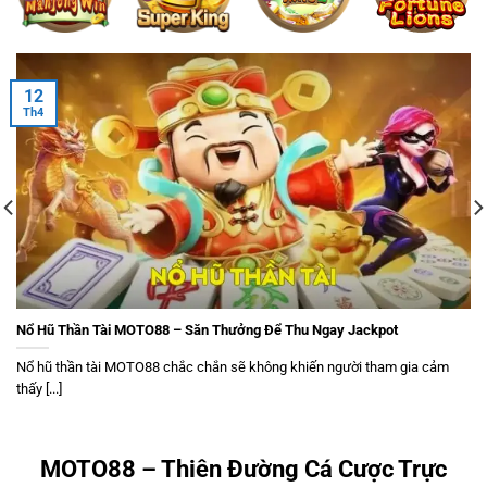
12
Th4
Nổ Hũ Thần Tài MOTO88 – Săn Thưởng Để Thu Ngay Jackpot
Nổ hũ thần tài MOTO88 chắc chắn sẽ không khiến người tham gia cảm
thấy [...]
MOTO88 – Thiên Đường Cá Cược Trực