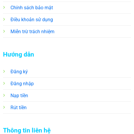
danh mục game lại bao gồm hàng trăm trò chơi nhỏ khác
Chính sách bảo mật
tương đương với các mức cược và trình độ khác nhau. Phù
Điều khoản sử dụng
hợp để cả người chơi mới và game thủ lâu năm đều có thể
sử dụng cá cược trực tuyến.
Miễn trừ trách nhiệm
Dịch vụ khuyến mãi quà tặng MOTO88
Bên cạnh các siêu phẩm về trò chơi trực tuyến thì danh
Hướng dẫn
mục ưu đãi tặng quà cũng là một trong những dịch vụ
nhận được rất nhiều sự quan tâm từ phía khách hàng. Các
Đăng ký
chương trình ưu đãi được nhà phát hành game tung ra liên
tục để người chơi có thể tự do lựa chọn những chương
Đăng nhập
trình phù hợp nhất với bản thân.
Nạp tiền
Rút tiền
Thông tin liên hệ