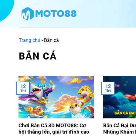
Trang chủ
-
Bắn cá
BẮN CÁ
12
12
Th4
Th4
Chơi Bắn Cá 3D MOTO88: Cơ
Bắn Cá Đại 
hội thắng lớn, giải trí đỉnh cao
Những Khám 