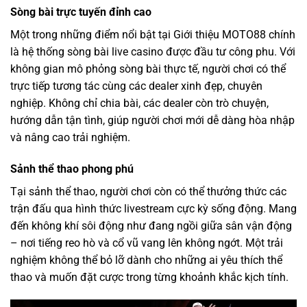
Sòng bài trực tuyến đỉnh cao
Một trong những điểm nổi bật tại
Giới thiệu MOTO88
chính
là hệ thống sòng bài live casino được đầu tư công phu. Với
không gian mô phỏng sòng bài thực tế, người chơi có thể
trực tiếp tương tác cùng các dealer xinh đẹp, chuyên
nghiệp. Không chỉ chia bài, các dealer còn trò chuyện,
hướng dẫn tận tình, giúp người chơi mới dễ dàng hòa nhập
và nâng cao trải nghiệm.
Sảnh thể thao phong phú
Tại sảnh thể thao, người chơi còn có thể thưởng thức các
trận đấu qua hình thức livestream cực kỳ sống động. Mang
đến không khí sôi động như đang ngồi giữa sân vận động
– nơi tiếng reo hò và cổ vũ vang lên không ngớt. Một trải
nghiệm không thể bỏ lỡ dành cho những ai yêu thích thể
thao và muốn đặt cược trong từng khoảnh khắc kịch tính.