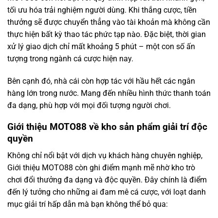
tối ưu hóa trải nghiệm người dùng. Khi thắng cược, tiền
thưởng sẽ được chuyển thẳng vào tài khoản mà không cần
thực hiện bất kỳ thao tác phức tạp nào. Đặc biệt, thời gian
xử lý giao dịch chỉ mất khoảng 5 phút – một con số ấn
tượng trong ngành cá cược hiện nay.
Bên cạnh đó, nhà cái còn hợp tác với hầu hết các ngân
hàng lớn trong nước. Mang đến nhiều hình thức thanh toán
đa dạng, phù hợp với mọi đối tượng người chơi.
Giới thiệu MOTO88 về kho sản phẩm giải trí độc
quyền
Không chỉ nổi bật với dịch vụ khách hàng chuyên nghiệp,
Giới thiệu MOTO88
còn ghi điểm mạnh mẽ nhờ kho trò
chơi đổi thưởng đa dạng và độc quyền. Đây chính là điểm
đến lý tưởng cho những ai đam mê cá cược, với loạt danh
mục giải trí hấp dẫn mà bạn không thể bỏ qua: