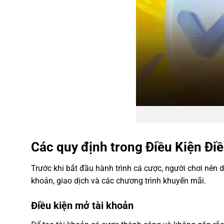
Các quy định trong Điều Kiện Đ
Trước khi bắt đầu hành trình cá cược, người chơi nên d
khoản, giao dịch và các chương trình khuyến mãi.
Điều kiện mở tài khoản