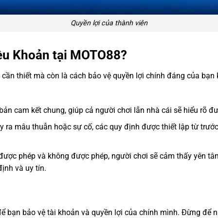
Quyền lợi của thành viên
iều Khoản tại MOTO88?
 cần thiết mà còn là cách bảo vệ quyền lợi chính đáng của bạn
 bản cam kết chung, giúp cả người chơi lẫn nhà cái sẽ hiểu rõ đ
 ra mâu thuẫn hoặc sự cố, các quy định được thiết lập từ trước
 được phép và không được phép, người chơi sẽ cảm thấy yên tâ
ịnh và uy tín.
để bạn bảo vệ tài khoản và quyền lợi của chính mình. Đừng để 