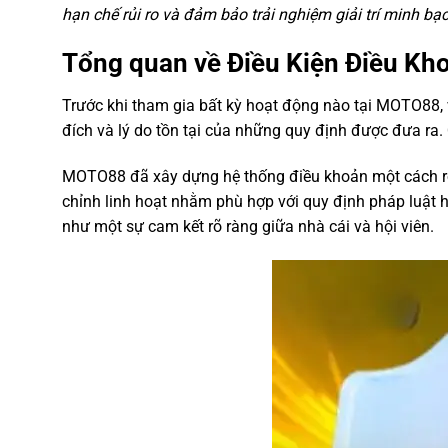
hạn chế rủi ro và đảm bảo trải nghiệm giải trí minh 
Tổng quan về Điều Kiện Điều Kh
Trước khi tham gia bất kỳ hoạt động nào tại MOTO88,
đích và lý do tồn tại của những quy định được đưa ra.
MOTO88 đã xây dựng hệ thống điều khoản một cách rõ
chỉnh linh hoạt nhằm phù hợp với quy định pháp luật h
như một sự cam kết rõ ràng giữa nhà cái và hội viên.