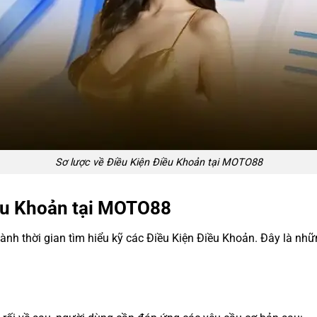
Sơ lược về Điều Kiện Điều Khoản tại MOTO88
iều Khoản tại MOTO88
ành thời gian tìm hiểu kỹ các
Điều Kiện Điều Khoản
. Đây là nhữ