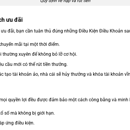
Quy định về nạp và rút tiền
ch ưu đãi
 ưu đãi, bạn cần tuân thủ đúng những
Điều Kiện Điều Khoản
sa
khuyến mãi tại một thời điểm.
i thường xuyên để không bỏ lỡ cơ hội.
 cầu mới có thể rút tiền thưởng.
c tạo tài khoản ảo, nhà cái sẽ hủy thưởng và khóa tài khoản vĩn
 mọi quyền lợi đều được đảm bảo một cách công bằng và minh 
xổ số mà không bị giới hạn.
p ứng điều kiện.