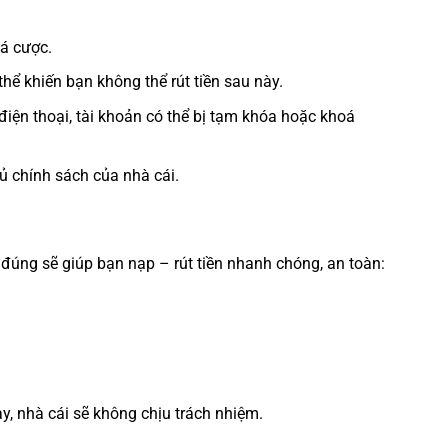
cá cược.
thể khiến bạn không thể rút tiền sau này.
iện thoại, tài khoản có thể bị tạm khóa hoặc khoá
ủ chính sách của nhà cái.
 đúng sẽ giúp bạn nạp – rút tiền nhanh chóng, an toàn:
y, nhà cái sẽ không chịu trách nhiệm.