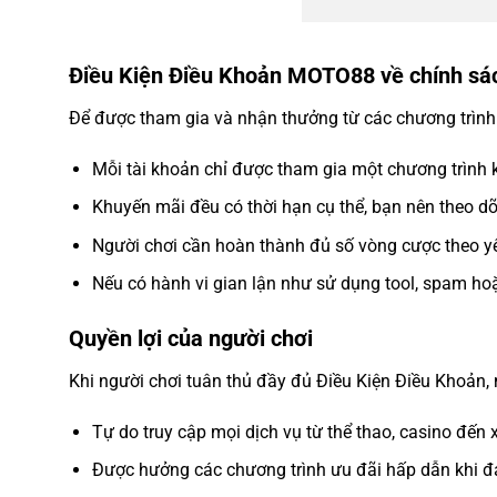
Điều Kiện Điều Khoản MOTO88 về chính sá
Để được tham gia và nhận thưởng từ các chương trình
Mỗi tài khoản chỉ được tham gia một chương trình 
Khuyến mãi đều có thời hạn cụ thể, bạn nên theo dõ
Người chơi cần hoàn thành đủ số vòng cược theo yêu
Nếu có hành vi gian lận như sử dụng tool, spam hoặ
Quyền lợi của người chơi
Khi người chơi tuân thủ đầy đủ
Điều Kiện Điều Khoản
,
Tự do truy cập mọi dịch vụ từ thể thao, casino đến 
Được hưởng các chương trình ưu đãi hấp dẫn khi đá