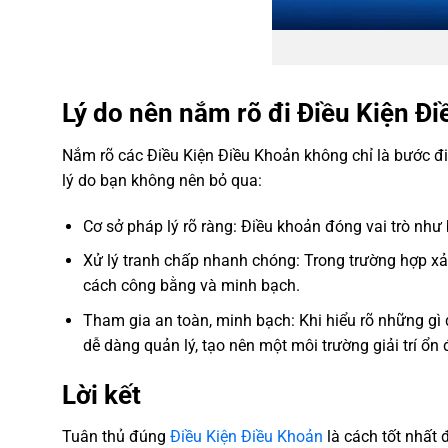
Lý do nên nắm rõ đi Điều Kiện Đ
Nắm rõ các
Điều Kiện Điều Khoản
không chỉ là bước đi
lý do bạn không nên bỏ qua:
Cơ sở pháp lý rõ ràng: Điều khoản đóng vai trò như
Xử lý tranh chấp nhanh chóng: Trong trường hợp xảy
cách công bằng và minh bạch.
Tham gia an toàn, minh bạch: Khi hiểu rõ những gì
dễ dàng quản lý, tạo nên một môi trường giải trí ổn đ
Lời kết
Tuân thủ đúng
Điều Kiện Điều Khoản
là cách tốt nhất 