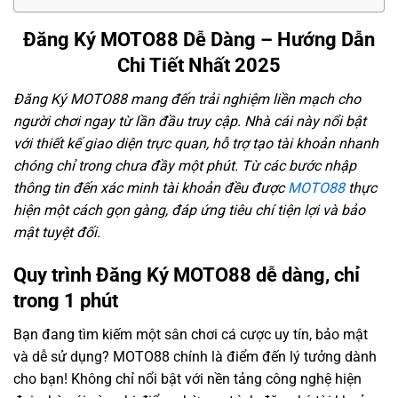
Đăng Ký MOTO88 Dễ Dàng – Hướng Dẫn
Chi Tiết Nhất 2025
Đăng Ký MOTO88
mang đến trải nghiệm liền mạch cho
người chơi ngay từ lần đầu truy cập. Nhà cái này nổi bật
với thiết kế giao diện trực quan, hỗ trợ tạo tài khoản nhanh
chóng chỉ trong chưa đầy một phút. Từ các bước nhập
thông tin đến xác minh tài khoản đều được
MOTO88
thực
hiện một cách gọn gàng, đáp ứng tiêu chí tiện lợi và bảo
mật tuyệt đối.
Quy trình Đăng Ký MOTO88 dễ dàng, chỉ
trong 1 phút
Bạn đang tìm kiếm một sân chơi cá cược uy tín, bảo mật
và dễ sử dụng? MOTO88 chính là điểm đến lý tưởng dành
cho bạn! Không chỉ nổi bật với nền tảng công nghệ hiện