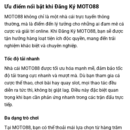
Ưu điểm nổi bật khi Đăng Ký MOTO88
MOTO88 không chỉ là một nhà cái trực tuyến thông
thường, mà là điểm đến lý tưởng cho những ai đam mê cá
cược và giải trí online. Khi
Đăng Ký MOTO88
, bạn sẽ được
tận hưởng hàng loạt tiện ích độc quyền, mang đến trải
nghiệm khác biệt và chuyên nghiệp.
Tốc độ tải nhanh
Nhà cái MOTO88 được tối ưu hóa mạnh mẽ, đảm bảo tốc
độ tải trang cực nhanh và mượt mà. Dù bạn tham gia cá
cược thể thao, chơi bài hay quay slot, mọi thao tác đều
diễn ra tức thì, không bị giật lag. Điều này đặc biệt quan
trọng khi bạn cần phản ứng nhanh trong các trận đấu trực
tiếp.
Đa dạng trò chơi
Tại MOTO88, bạn có thể thoải mái lựa chọn từ hàng trăm