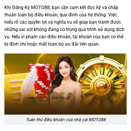
Khi
Đăng Ký MOTO88
, bạn cần cam kết đọc kỹ và chấp
thuận toàn bộ điều khoản, quy định của hệ thống. Việc
hiểu rõ các quyền lợi và nghĩa vụ sẽ giúp bạn tránh được
những sai sót không đáng có trong quá trình sử dụng dịch
vụ. Nếu vi phạm các điều khoản, tài khoản của bạn có thể
bị đình chỉ hoặc mất toàn bộ ưu đãi liên quan.
Tuân thủ điều khoản của nhà cái MOTO88